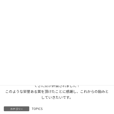
☺
2024年10月1日
高崎森永の健康経営に関するこの1年の取組みが、「チャレンジ行
動賞」を受賞し、
本社で行われた表彰式に参加してきました☺
前例のない取組みではあったものの、従業員の健康意識を高める
活動を行い、
健康優良法人の取得まで、様々なアイデア・創意工夫により実践し
てきた点が評価されました！
このような栄誉ある賞を頂けたことに感謝し、これからの励みと
していきたいです。
TOPICS
カテゴリー