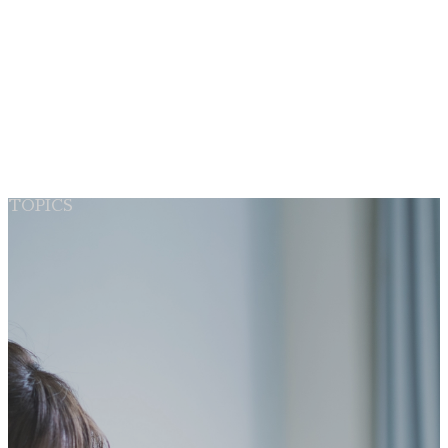
コ
ナ
TOPICS
森永製菓のフラッグシップ工場として「森永ビスケット」
ン
ビ
「ハイチュウ」「カレ・ド・ショコラ」「ダース」「板チョ
テ
ゲ
コアイス」「チョコモナカジャンボ」などを製造していま
ン
ー
す。
ツ
シ
へ
ョ
ス
ン
キ
に
HOME
Home
会社案内
Company
ッ
移
ご挨拶
プ
動
会社概要