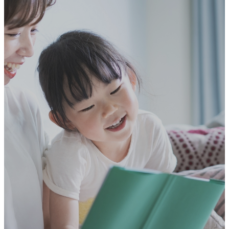
グループ会社
当社の取り組み
事業案内
Business
カレ･ド･ショコラ(チョコレート)
ダース(チョコレート)
森永ビスケット
ハイチュウ
アイス
採用情報
Recruit
募集要項
先輩社員 紹介
ロングセラー商品を支える最後の砦
やりがいのある仕事
美味しいと思ってもらえる商品作り
働きやすい職場で日本語が勉強出来る場所
お菓子を制する者は世界の幸せを制す！
所在地MAP
Access map
TOPICS
Tpics